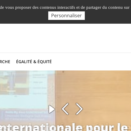
, de vous proposer des contenus interactifs et de partager du contenu sur
Personnaliser
RCHE
ÉGALITÉ & ÉQUITÉ
Les enjeux énergétiqu
internationale pour l