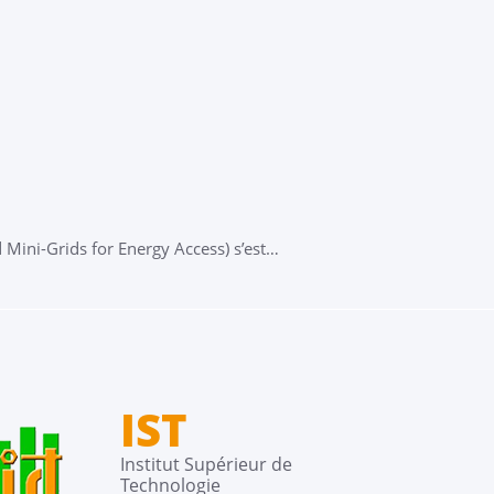
Table ronde - L
Tranga
Internationa
d Mini-Grids for Energy Access) s’est…
Dans le cadre du proje
Lire la suite
IST
Institut Supérieur de
Technologie