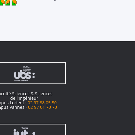
aculté Sciences & Sciences
de l'Ingénieur
pus Lorient ·
02 97 88 05 50
pus Vannes ·
02 97 01 70 70