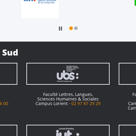
 Sud
Faculté Lettres, Langues,
F
Sciences Humaines & Sociales
6 00
Campus Lorient ·
02 97 87 29 29
Cam
Cam